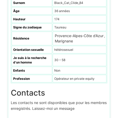
Surnom
Black_Cat_Clide_84
Âge
36 années
Hauteur
174
Signe du zodiaque
Taureau
Provence-Alpes-Côte d’Azur
,
Résidence
Marignane
Orientation sexuelle
hétérosexuel
Je suis à la recherche
30 – 58
d’un homme
Enfants
Non
Profession
Opérateur en private equity
Contacts
Les contacts ne sont disponibles que pour les membres
enregistrés. Laissez-moi un message