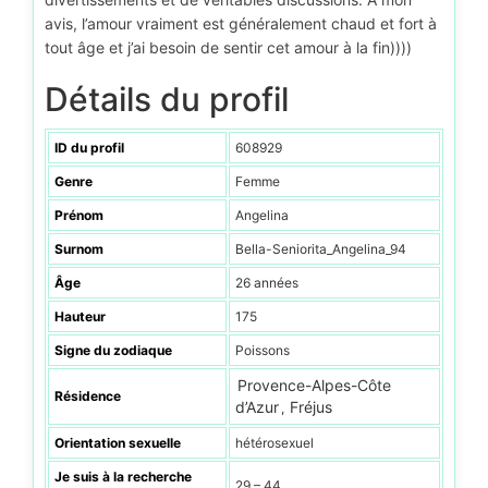
avis, l’amour vraiment est généralement chaud et fort à
tout âge et j’ai besoin de sentir cet amour à la fin))))
Détails du profil
ID du profil
608929
Genre
Femme
Prénom
Angelina
Surnom
Bella-Seniorita_Angelina_94
Âge
26 années
Hauteur
175
Signe du zodiaque
Poissons
Provence-Alpes-Côte
Résidence
d’Azur
Fréjus
,
Orientation sexuelle
hétérosexuel
Je suis à la recherche
29 – 44