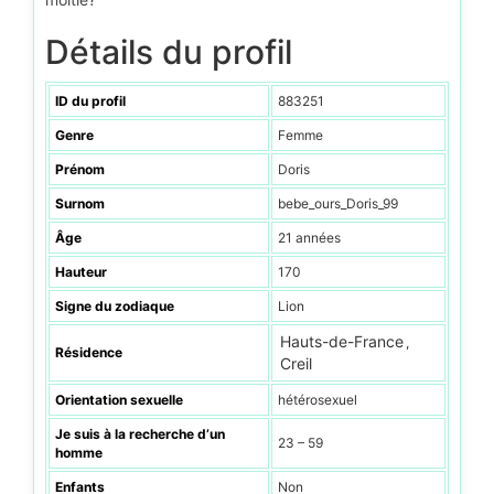
Détails du profil
ID du profil
883251
Genre
Femme
Prénom
Doris
Surnom
bebe_ours_Doris_99
Âge
21 années
Hauteur
170
Signe du zodiaque
Lion
Hauts-de-France
,
Résidence
Creil
Orientation sexuelle
hétérosexuel
Je suis à la recherche d’un
23 – 59
homme
Enfants
Non