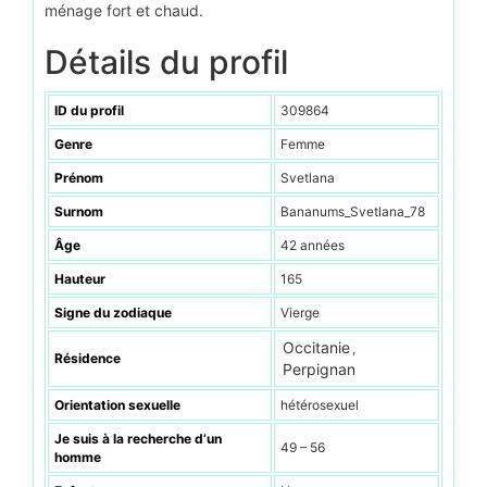
ménage fort et chaud.
Détails du profil
ID du profil
309864
Genre
Femme
Prénom
Svetlana
Surnom
Bananums_Svetlana_78
Âge
42 années
Hauteur
165
Signe du zodiaque
Vierge
Occitanie
,
Résidence
Perpignan
Orientation sexuelle
hétérosexuel
Je suis à la recherche d’un
49 – 56
homme