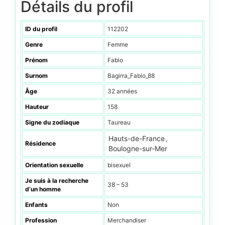
Détails du profil
ID du profil
112202
Genre
Femme
Prénom
Fabio
Surnom
Bagirra_Fabio_88
Âge
32 années
Hauteur
158
Signe du zodiaque
Taureau
Hauts-de-France
,
Résidence
Boulogne-sur-Mer
Orientation sexuelle
bisexuel
Je suis à la recherche
38 – 53
d’un homme
Enfants
Non
Profession
Merchandiser