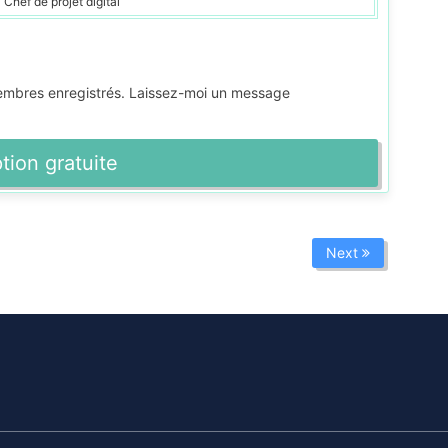
Chef de projet digital
membres enregistrés. Laissez-moi un message
ption gratuite
Next