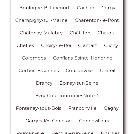
Boulogne-Billancourt
Cachan
Cergy
Champigny-sur-Marne
Charenton-le-Pont
Châtenay-Malabry
Châtillon
Chatou
Chelles
Choisy-le-Roi
Clamart
Clichy
Colombes
Conflans-Sainte-Honorine
Corbeil-Essonnes
Courbevoie
Créteil
Drancy
Épinay-sur-Seine
Évry-CourcouronnesNote 4
Fontenay-sous-Bois
Franconville
Gagny
Garges-lès-Gonesse
Gennevilliers
Goussainville
Herblay-sur-Seine
Houilles