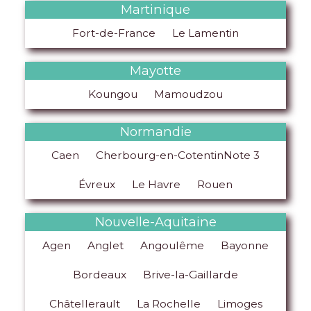
Martinique
Fort-de-France
Le Lamentin
Mayotte
Koungou
Mamoudzou
Normandie
Caen
Cherbourg-en-CotentinNote 3
Évreux
Le Havre
Rouen
Nouvelle-Aquitaine
Agen
Anglet
Angoulême
Bayonne
Bordeaux
Brive-la-Gaillarde
Châtellerault
La Rochelle
Limoges